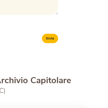
Invia
chivio Capitolare
C)