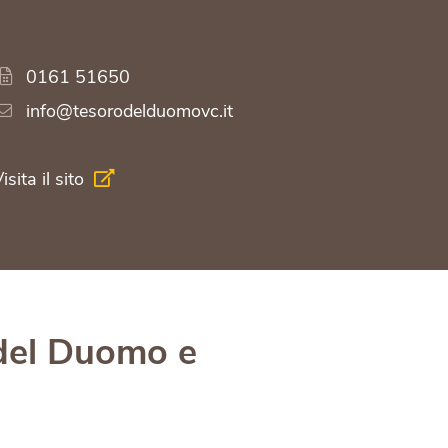
0161 51650
info@tesorodelduomovc.it
isita il sito
 del Duomo e